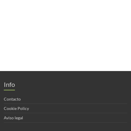
XIV JORNADAS APISA. UNA MIRADA HACIA EL
INTERIOR
Hace 5 años
in:
Artículos
,
Jornadas
,
Noticias
sin comentarios
Info
Contacto
Cookie Policy
Aviso legal