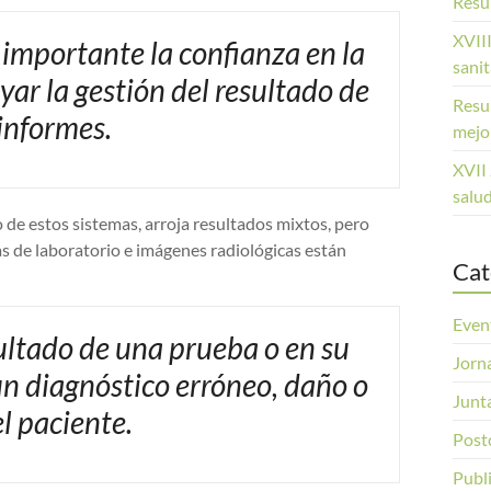
Resu
XVIII
 importante la confianza en la
sani
yar la gestión del resultado de
Resu
informes.
mejor
XVII
salu
so de estos sistemas, arroja resultados mixtos, pero
s de laboratorio e imágenes radiológicas están
Cat
Even
sultado de una prueba o en su
Jorn
n diagnóstico erróneo, daño o
Junta
el paciente.
Post
Publ