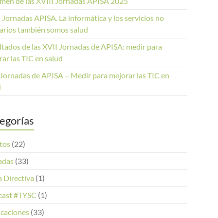
men de las XVIII Jornadas APISA 2025
 Jornadas APISA. La informática y los servicios no
tarios también somos salud
ltados de las XVII Jornadas de APISA: medir para
ar las TIC en salud
 Jornadas de APISA – Medir para mejorar las TIC en
d
egorías
tos
(22)
adas
(33)
 Directiva
(1)
cast #TYSC
(1)
icaciones
(33)