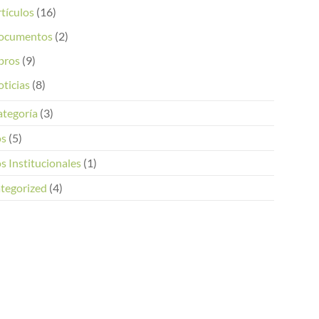
tículos
(16)
ocumentos
(2)
bros
(9)
ticias
(8)
ategoría
(3)
os
(5)
s Institucionales
(1)
tegorized
(4)