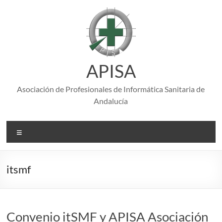
Saltar
al
contenido
APISA
Asociación de Profesionales de Informática Sanitaria de
Andalucía
Menú
itsmf
Convenio itSMF y APISA Asociación